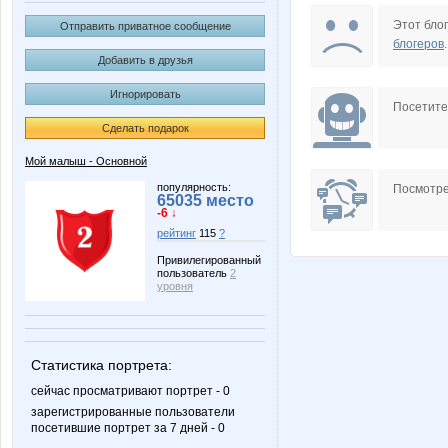
anusha21
cornflou
Этот блог
Отправить приватное сообщение
блогеров
.
Добавить в друзья
Игнорировать
мариночка красотулечка
Аксиом
Посетит
Сделать подарок
Мой малыш - Основной
УУддааччаа
Викузя
популярность:
Посмотре
65035 место
-6 ↓
рейтинг
115
?
Привилегированный
пользователь
2
уровня
Статистика портрета:
сейчас просматривают портрет - 0
зарегистрированные пользователи
посетившие портрет за 7 дней - 0