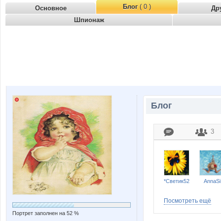
Блог
( 0 )
Основное
Др
Шпионаж
Блог
3
*Светик52
AnnaSi
Посмотреть ещё
Портрет заполнен на 52 %